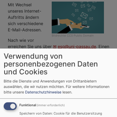
Mit Wechsel
unseres Internet-
Auftritts ändern
sich verschiedene
E-Mail-Adressen.
Bildrechte
CC0 Public Domain
Nach wie vor
erreichen Sie uns über
esg@uni-passau.de
. Einen
Überblick über alle Kontaktmöglichkeiten finden
Verwendung von
Sie unter
https://esg-passau.de/team
.
personenbezogenen Daten
und Cookies
Aktuell
Kontakt
Bitte die Dienste und Anwendungen von Drittanbietern
auswählen, die wir nutzen möchten.
Für weitere Informationen
bitte unsere
Datenschutzhinweise
lesen.
Herzlich Willkommen in
der ESG Passau !
Funktional
(immer erforderlich)
Speichern von Daten: Cookie für die Benutzersitzung