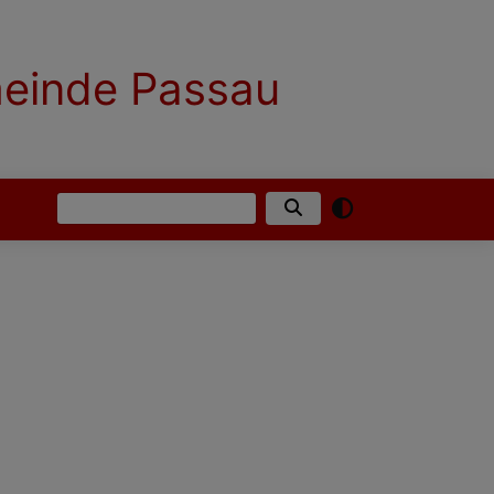
meinde Passau
Suche
English
German