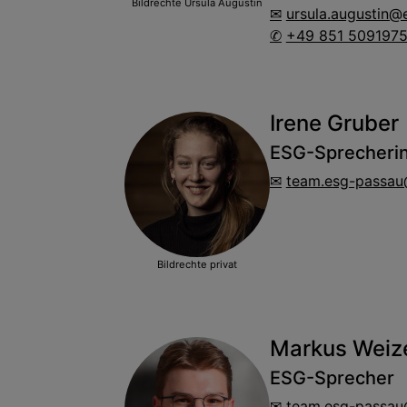
Bildrechte
Ursula Augustin
ursula.augustin@
+49 851 509197
Irene Gruber
ESG-Sprecheri
team.esg-passau
Bildrechte
privat
Markus Weiz
ESG-Sprecher
team.esg-passau