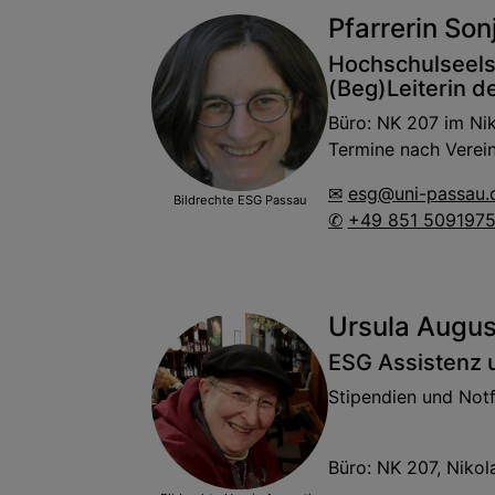
Pfarrerin So
Hochschulseels
(Beg)Leiterin d
Büro: NK 207 im Nik
Termine nach Verein
esg@uni-passau.
Bildrechte
ESG Passau
+49 851 509197
Ursula Augus
ESG Assistenz u
Stipendien und Notf
Büro: NK 207, Nikol