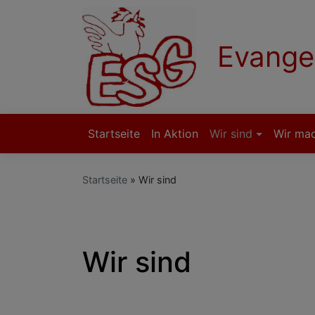
Direkt
zum
Inhalt
Evange
Startseite
In Aktion
Wir sind
Wir ma
Hauptnavigation
Startseite
Wir sind
Wir sind