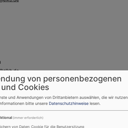
n
@elkb.de
ndung von personenbezogenen
 und Cookies
enste und Anwendungen von Drittanbietern auswählen, die wir nutze
Informationen bitte unsere
Datenschutzhinweise
lesen.
ktional
(immer erforderlich)
ackey Engmann
ichern von Daten: Cookie für die Benutzersitzung