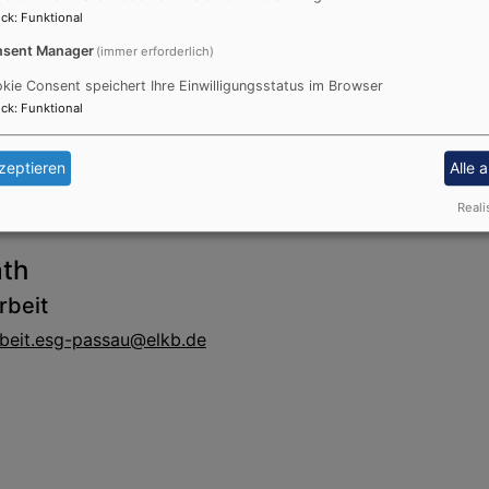
cher
ck
:
Funktional
@elkb.de
sent Manager
(immer erforderlich)
kie Consent speichert Ihre Einwilligungsstatus im Browser
ck
:
Funktional
zeptieren
Alle 
Reali
ath
rbeit
arbeit.esg-passau@elkb.de