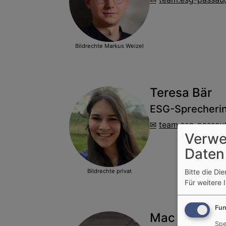
Bildrechte
Markus Weizel
Teresa Bär
ESG-Sprecheri
team.esg-passau
Verwe
Daten
Bildrechte
privat
Bitte die Di
Für weitere 
Fun
Mac Angel S
Spe