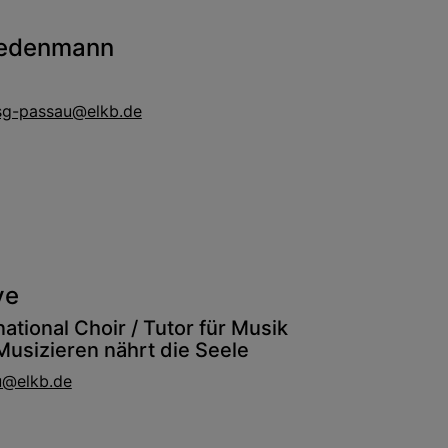
iedenmann
esg-passau@elkb.de
ye
national Choir
/ Tutor für Musik
usizieren nährt die Seele
u@elkb.de