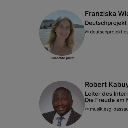
Franziska W
Deutschprojekt
deutschprojekt.
Bildrechte
privat
Robert Kabu
Leiter des
Inter
Die Freude am M
musik.esg-passa