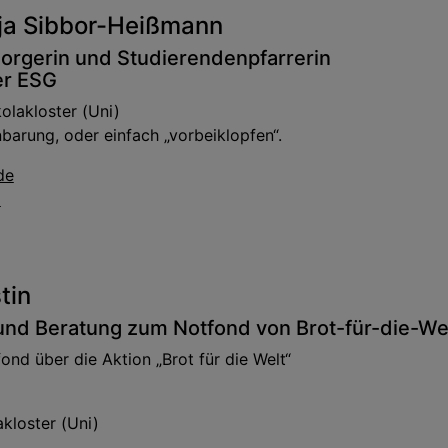
nja Sibbor-Heißmann
orgerin und Studierendenpfarrerin
er ESG
olakloster (Uni)
barung, oder einfach „vorbeiklopfen“.
de
5
tin
nd Beratung zum Notfond von Brot-für-die-Welt
ond über die Aktion „Brot für die Welt“
akloster (Uni)