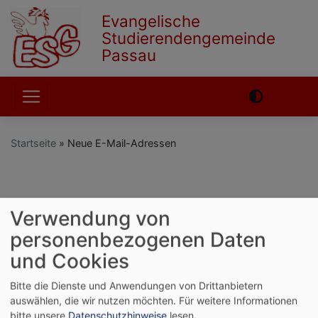
Direkt
Evangelische
zum
Studierendengemeinde
Inhalt
Passau
Hauptnavigation
Startseite
Neue E-Mail-Adressen
English
German
Verwendung von
Neue E-Mail-
personenbezogenen Daten
Adressen
und Cookies
Bitte die Dienste und Anwendungen von Drittanbietern
auswählen, die wir nutzen möchten.
Für weitere Informationen
Mit Wechsel unseres
bitte unsere
Datenschutzhinweise
lesen.