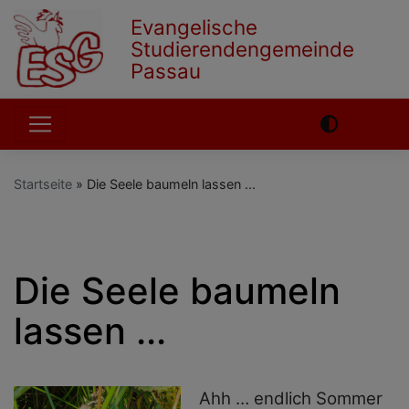
Direkt
Evangelische
zum
Studierendengemeinde
Inhalt
Passau
Hauptnavigation
Startseite
Die Seele baumeln lassen ...
English
German
Die Seele baumeln
lassen ...
Ahh … endlich Sommer