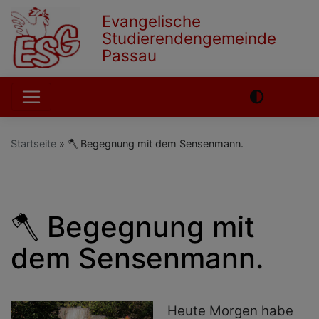
Direkt
Evangelische
zum
Studierendengemeinde
Inhalt
Passau
Hauptnavigation
Startseite
🪓 Begegnung mit dem Sensenmann.
English
German
🪓 Begegnung mit
dem Sensenmann.
Heute Morgen habe