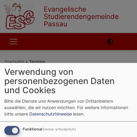
Direkt
Evangelische
zum
Studierendengemeinde
Inhalt
Passau
Hauptnavigation
Startseite
Termine
Verwendung von
personenbezogenen Daten
English
German
und Cookies
Termine
Bitte die Dienste und Anwendungen von Drittanbietern
auswählen, die wir nutzen möchten.
Für weitere Informationen
bitte unsere
Datenschutzhinweise
lesen.
In Aktion
Funktional
(immer erforderlich)
Weiterlesen
übe