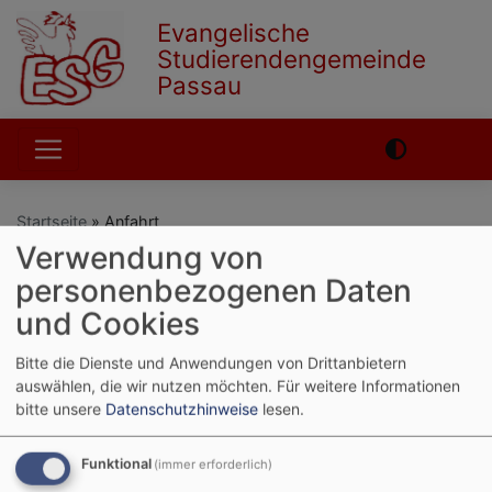
Direkt
Evangelische
zum
Studierendengemeinde
Inhalt
Passau
Hauptnavigation
Startseite
Anfahrt
Verwendung von
personenbezogenen Daten
English
German
und Cookies
Anfahrt
Bitte die Dienste und Anwendungen von Drittanbietern
auswählen, die wir nutzen möchten.
Für weitere Informationen
bitte unsere
Datenschutzhinweise
lesen.
Wo wir sind
Funktional
(immer erforderlich)
Weiterlesen
übe