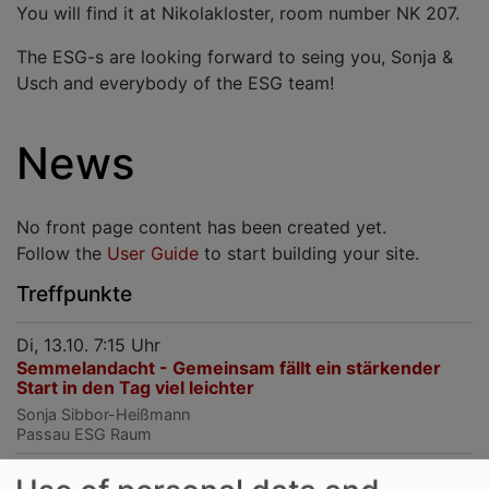
You will find it at Nikolakloster, room number NK 207.
The ESG-s are looking forward to seing you, Sonja &
Usch and everybody of the ESG team!
News
No front page content has been created yet.
Follow the
User Guide
to start building your site.
Treffpunkte
Di, 13.10. 7:15 Uhr
Semmelandacht - Gemeinsam fällt ein stärkender
Start in den Tag viel leichter
Sonja Sibbor-Heißmann
Passau
ESG Raum