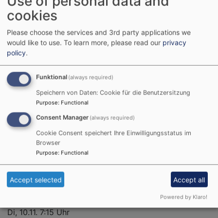
Use of personal data and
Di, 20.10. 7:15 Uhr
cookies
Semmelandacht - Gemeinsam fällt ein stärkender
Start in den Tag viel leichter
Please choose the services and 3rd party applications we
Sonja Sibbor-Heißmann
would like to use.
To learn more, please read our
privacy
Passau
ESG Raum
policy
.
Di, 27.10. 7:15 Uhr
Funktional
(always required)
Semmelandacht - Gemeinsam fällt ein stärkender
Start in den Tag viel leichter
Speichern von Daten: Cookie für die Benutzersitzung
Purpose
:
Functional
Sonja Sibbor-Heißmann
Passau
ESG Raum
Consent Manager
(always required)
Cookie Consent speichert Ihre Einwilligungsstatus im
Di, 3.11. 7:15 Uhr
Browser
Semmelandacht - Gemeinsam fällt ein stärkender
Purpose
:
Functional
Start in den Tag viel leichter
Sonja Sibbor-Heißmann
Accept selected
Accept all
Passau
ESG Raum
Powered by Klaro!
Di, 10.11. 7:15 Uhr