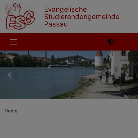
Skip
Evangelische
to
Studierendengemeinde
main
Passau
content
Hauptnavigation
Previous
Nex
Home
English
German