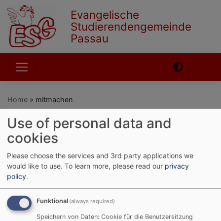
Skip
Evangelische
to
Studierendengemeinde
main
Passau
content
Hauptnavigation
Home
mitmachen
Use of personal data and
cookies
English
German
mitmachen
Please choose the services and 3rd party applications we
would like to use.
To learn more, please read our
privacy
policy
.
Funktional
(always required)
Speichern von Daten: Cookie für die Benutzersitzung