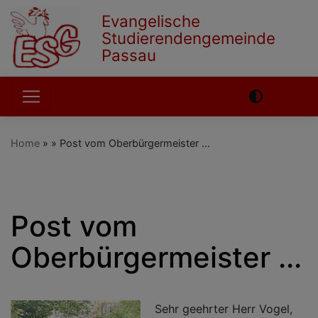
Skip
Evangelische
to
Studierendengemeinde
main
Passau
content
Hauptnavigation
Home
Post vom Oberbürgermeister ...
English
German
Post vom
Oberbürgermeister ...
Sehr geehrter Herr Vogel,